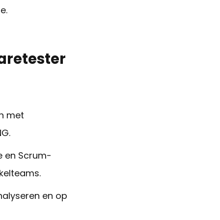
e.
aretester
jn met
NG.
le en Scrum-
kelteams.
alyseren en op