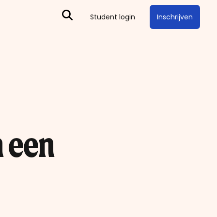
Inschrijven
Student login
n een