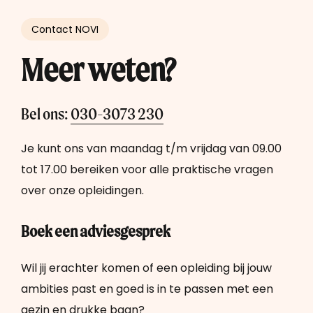
studenten benut.
biedt online onderwijs de mogelijkheid om in je
eigen tempo te leren, met toegang tot een
Meer over studeren als volwassene
Contact NOVI
breed scala aan bronnen en directe feedback
Meer over een opleiding volgen met
van docenten en medestudenten.
Meer weten?
autisme
Meer over online studeren
Bel ons:
030-3073 230
Je kunt ons van maandag t/m vrijdag van 09.00
tot 17.00 bereiken voor alle praktische vragen
over onze opleidingen.
Boek een adviesgesprek
Wil jij erachter komen of een opleiding bij jouw
ambities past en goed is in te passen met een
gezin en drukke baan?