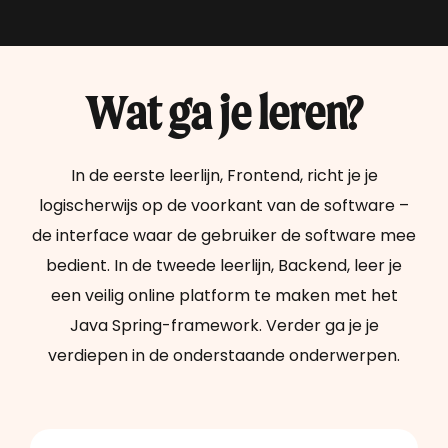
Security Officer (ISO) in dienst. Zo’n ISO zorgt
ervoor dat de informatiebeveiliging binnen een
organisatie op orde is en weet wat er moet
gebeuren bij een datalek of
Wat ga je leren?
informatieveiligheidsdreiging. Daarnaast creëert
hij of zij een bepaalde mate van
veiligheidsbewustzijn bij de medewerkers van de
In de eerste leerlijn, Frontend, richt je je
organisatie.
logischerwijs op de voorkant van de software –
de interface waar de gebruiker de software mee
bedient. In de tweede leerlijn, Backend, leer je
een veilig online platform te maken met het
Java Spring-framework. Verder ga je je
verdiepen in de onderstaande onderwerpen.