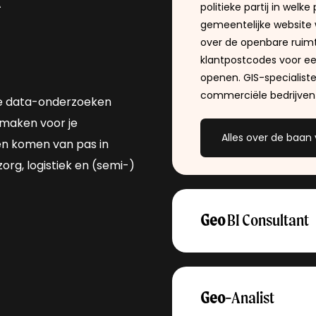
politieke partij in wel
gemeentelijke website
over de openbare ruimt
klantpostcodes voor ee
openen. GIS-specialis
commerciële bedrijven 
che data-onderzoeken
k maken voor je
Alles over de baan 
en komen van pas in
org, logistiek en (semi-)
Geo
BI Consultant
Een
Geo
BI Consultant 
aan de hand daarvan bed
bijvoorbeeld aan vraag
Geo
-
Analist
verwachten effecten v
mogelijke samenhang tu