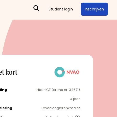
Inschrijven
Student login
et kort
ding
Hbo-ICT (croho nr. 34671)
4 jaar
ciering
Levenlanglerenkrediet