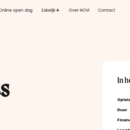
Online open dag
Zakelijk
Over NOVI
Contact
In h
s
Oplei
Duur
Finan