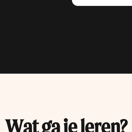
Tachtig procent van al
dezelfde locatie veel 
dat betekent dat je er 
op freelancebasis of bi
nieuwe inzichten en vin
zouden blijven, als je 
laten. Als
Alles over de baan
Geo
-Analist k
uitvoeren op hun data, 
Alles over de baan
Wat ga je leren?