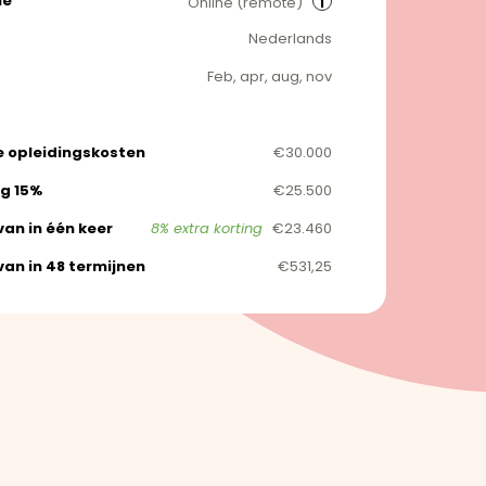
ie
Online (remote)
i
Nederlands
Feb, apr, aug, nov
e opleidingskosten
€30.000
ng 15%
€25.500
an in één keer
8% extra korting
€23.460
an in 48 termijnen
€531,25