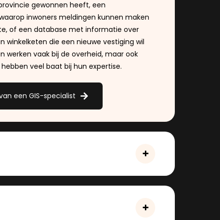
ke provincie gewonnen heeft, een
 waarop inwoners meldingen kunnen maken
e, of een database met informatie over
n winkelketen die een nieuwe vestiging wil
ten werken
vaak bij de overheid, maar ook
hebben veel baat bij hun expertise.
van een GIS-specialist
analyseert
geo
-vraagstukken en adviseert
rijven en (semi-)overheden. Hij of zij werkt
stukken over klimaatverandering en de te
an bepaalde maatregelen, of onderzoekt
ssen verschillende factoren die op