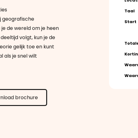
Locat
ies
Taal
 geografische
Start
 je de wereld om je heen
 deeltijd volgt, kun je de
Total
orie gelijk toe en kunt
Korti
als je snel wilt
Waarv
Waarv
nload brochure