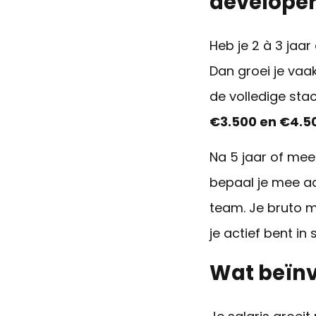
develope
Heb je 2 à 3 jaar
Dan groei je vaa
de volledige stac
€3.500 en €4.5
Na 5 jaar of mee
bepaal je mee aa
team. Je bruto m
je actief bent i
Wat beïnvl