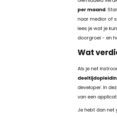
Gemiddeld verdie
per maand
. St
naar medior of s
lees je wat je ku
doorgroei - en ho
Wat verdie
Als je net instro
deeltijdopleid
developer. In de
van een applicati
Je hebt dan net 