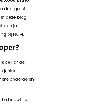
 €6.000 bruto
je doorgroeit
 In deze blog
ot aan je
ng bij NOVI.
loper?
eloper
of de
ls junior
inere onderdelen
tie bouwt: je