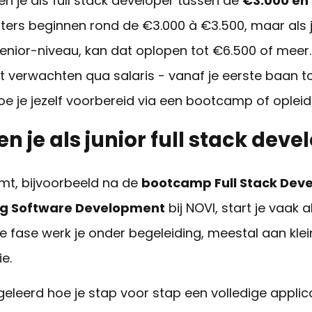
n je als full stack developer tussen de
€3.000 en
arters beginnen rond de €3.000 à €3.500, maar als 
enior-niveau, kan dat oplopen tot €6.500 of meer.
nt verwachten qua salaris - vanaf je eerste baan t
e je jezelf voo
rbereid via een bootcamp of opleidi
n je als junior full stack deve
omt, bijvoorbeeld na de
bootcamp Full Stack Dev
ing Software Development
bij NOVI, start je vaak a
ze fase werk je onder begeleiding, meestal aan kle
e.
geleerd hoe je stap voor stap een volledige applica