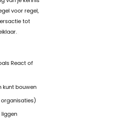
ng van je kennis
egel voor regel
,
ersactie tot
iklaar.
oals React of
en kunt bouwen
 organisaties)
 liggen