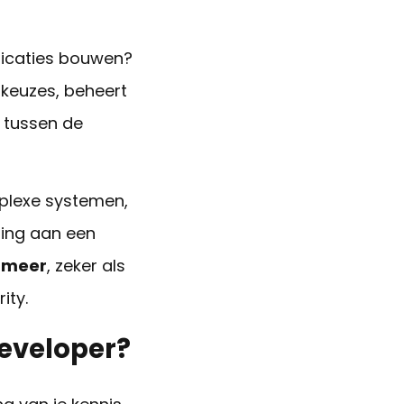
plicaties bouwen?
 keuzes, beheert
n tussen de
plexe systemen,
ting aan een
f meer
, zeker als
ity.
developer?