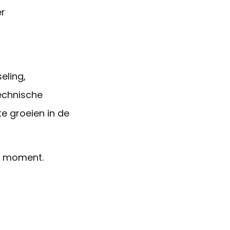
er
eling,
technische
te groeien in de
et moment.