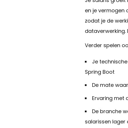
Je salaris groei
en je vermogen o
zodat je de werki
dataverwerking. D
Verder spelen oo
Je technische
Spring Boot
De mate waari
Ervaring met c
De branche waa
salarissen lager 