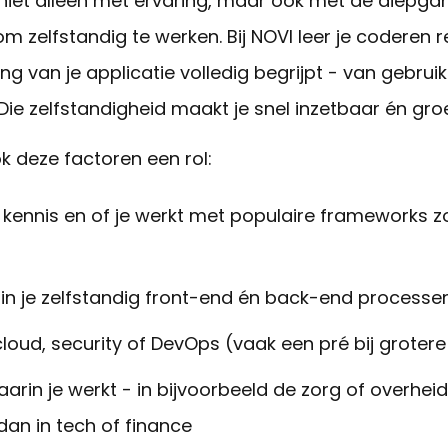
t niet alleen met ervaring, maar ook met de diepga
m zelfstandig te werken. Bij NOVI leer je coderen
r
ng van je applicatie volledig begrijpt - van gebruik
ie zelfstandigheid maakt je snel inzetbaar én groe
k deze factoren een rol:
 kennis en of je werkt met populaire frameworks z
n je zelfstandig front-end én back-end process
loud, security of DevOps (vaak een pré bij grotere
rin je werkt - in bijvoorbeeld de zorg of overheid
dan in tech of finance