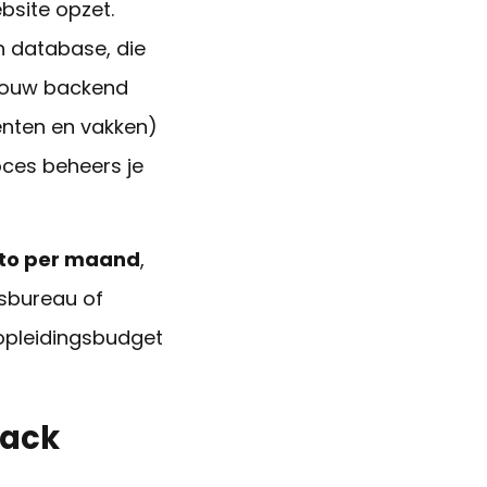
bsite opzet.
n database, die
n, jouw backend
denten en vakken)
oces beheers je
uto per maand
,
gsbureau of
 opleidingsbudget
tack