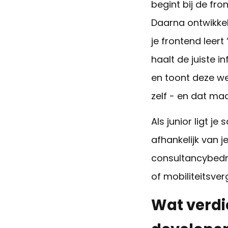
begint bij de fr
Daarna ontwikkel
je frontend lee
rt
haalt de juiste i
en toont deze we
zelf - en dat ma
Als junior ligt j
afhankelijk van 
consultancybedri
of mobiliteitsver
Wat verdie