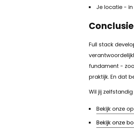
Je locatie - 
Conclusie:
Full stack devel
verantwoordelijkh
fundament - zoals
praktijk. En dat
be
Wil jij zelfstan
Bekijk onze o
Bekijk onze b