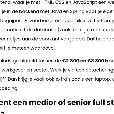
ontend, waar je met HTML, CSS en JavaScript een we
 je in de backend met Java en Spring Boot je eige
 ‘begrijpen’. Bijvoorbeeld: een gebruiker vult iets i
nformatie uit de database (zoals een lijst met stu
er netjes aan de voorkant van je app. Dat hele pr
akt
je meteen waardevol.
e salaris gemiddeld tussen de
€2.800 en €3.300 br
je werkgever en sector. Werk je via een detacherin
jf? Dan krijg je vaak ook extra’s zoals een laptop,
goeding.
nt een medior of senior full s