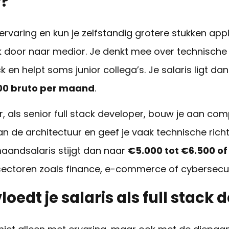
r?
 ervaring en kun je zelfstandig grotere stukken ap
k door naar
medior
. Je denkt mee over technische
k en helpt soms junior collega’s. Je salaris ligt da
00 bruto per maand
.
r, als
senior full stack developer
,
bouw je aan com
n de architectuur en geef je vaak technische rich
aandsalaris stijgt dan naar
€5.000 tot €6.500 o
n sectoren zoals finance, e-commerce of cybersecur
oedt je salaris als full stack 